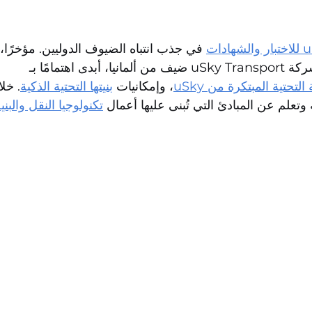
في جذب انتباه الضيوف الدوليين. مؤخرًا،  
 لشركة uSky Transport ى اهتمامًا بـ
نية التحتية المبتكرة من
، وإمكانيات 
بنيتها التحتية الذكية
خلا 
 وتعلم عن المبادئ التي تُبنى عليها أعمال
تكنولوجيا النقل وال uSky