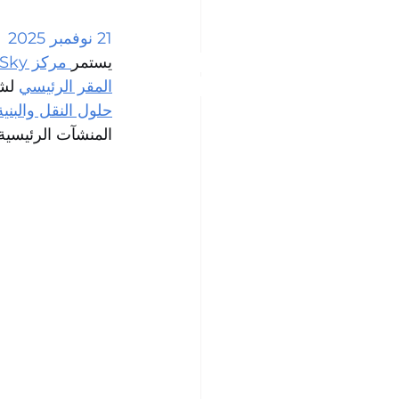
21 نوفمبر 2025
يستمر
مركز uSky للاختبار والشهادات
المقر الرئيسي
ضيف من ألمانيا، أبد 
حلول النقل والب uSky
المنشآت الرئيسية 