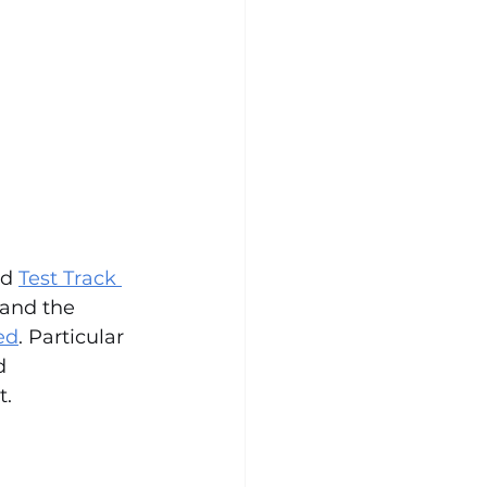
d 
Test Track 
 and the 
ed
. Particular 
d 
t.