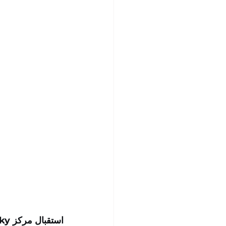
استقبال مركز uSky للاختبار والشهادات ضيفًا من ألمانيا