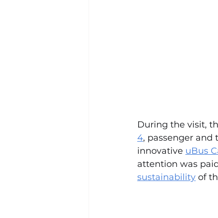
During the visit, t
4
, passenger and t
innovative 
uBus C
attention was paid
sustainability
 of t