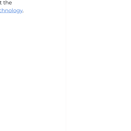
t the 
echnology
.