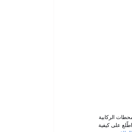
، حطات الركابية
 اطّلع على كيفية