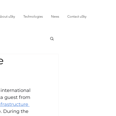
bout uSky
Technologies
News
Contact uSky
e
 international 
 a guest from 
frastructure 
e. During the 